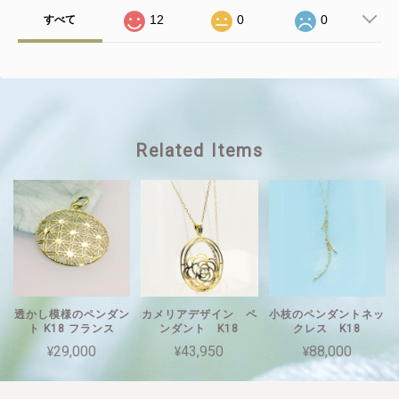
12
0
0
すべて
Related Items
透かし模様のペンダン
カメリアデザイン ペ
小枝のペンダントネッ
ト K18 フランス
ンダント K18
クレス K18
¥29,000
¥43,950
¥88,000