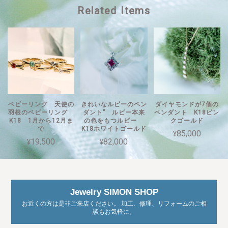
Related Items
ベビーリング 天使の
きれいなルビーのペン
ダイヤモンドが7個の
羽根のベビーリング
ダント” ルビー本来
ペンダント K18ピン
K18 1月から12月ま
の色をもつルビー
クゴールド
で
K18ホワイトゴールド
¥85,000
¥19,500
¥82,000
Jewelry SIMON SHOP
お近くの方は是非ご来店ください。 加工、修理、リフォームのご相
談もお気軽に。