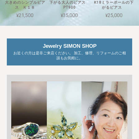
大きめのシンプルピア
下がる大人のピアス
K18ミラーボールの下
ス Ｋ１８
PT900
がるピアス
¥21,500
¥35,000
¥25,000
Jewelry SIMON SHOP
お近くの方は是非ご来店ください。 加工、修理、リフォームのご相
談もお気軽に。